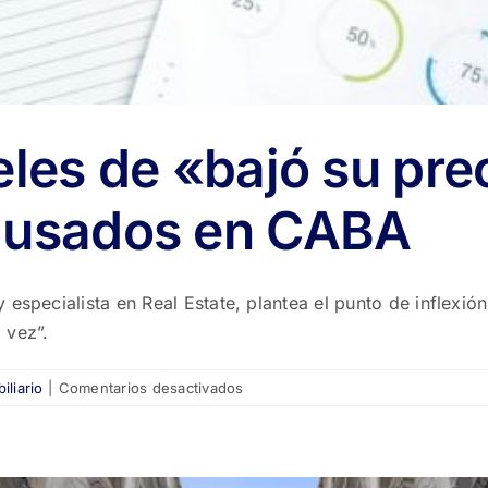
eles de «bajó su pre
s usados en CABA
especialista en Real Estate, plantea el punto de inflexió
 vez”.
en
liario
|
Comentarios desactivados
Vuelven
los
carteles
de