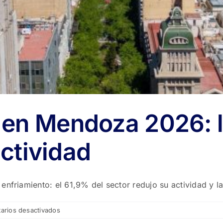
 en Mendoza 2026: l
actividad
nfriamiento: el 61,9% del sector redujo su actividad y la
en
arios desactivados
🏗️