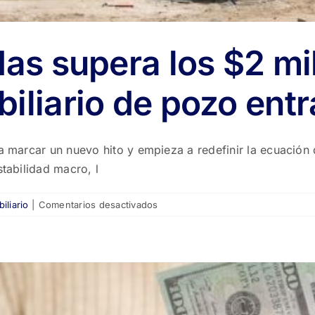
das supera los $2 mi
iliario de pozo entr
 a marcar un nuevo hito y empieza a redefinir la ecuación 
stabilidad macro, l
en
iliario
|
Comentarios desactivados
Construir
viviendas
supera
los
$2
millones
por