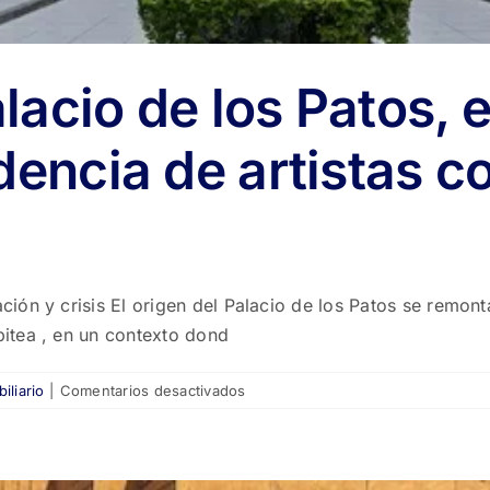
lacio de los Patos, e
dencia de artistas 
ón y crisis El origen del Palacio de los Patos se remonta
itea , en un contexto dond
en
iliario
|
Comentarios desactivados
La
historia
del
Palacio