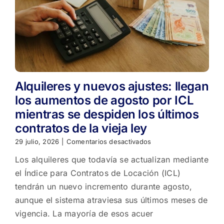
Alquileres y nuevos ajustes: llegan
los aumentos de agosto por ICL
mientras se despiden los últimos
contratos de la vieja ley
en
29 julio, 2026
|
Comentarios desactivados
Alquileres
Los alquileres que todavía se actualizan mediante
y
nuevos
el Índice para Contratos de Locación (ICL)
ajustes:
tendrán un nuevo incremento durante agosto,
llegan
los
aunque el sistema atraviesa sus últimos meses de
aumentos
vigencia. La mayoría de esos acuer
de