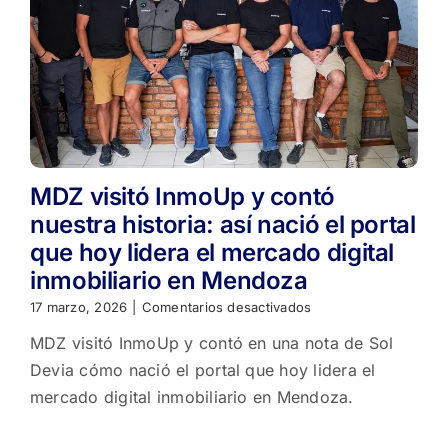
MDZ visitó InmoUp y contó
nuestra historia: así nació el portal
que hoy lidera el mercado digital
inmobiliario en Mendoza
en
17 marzo, 2026
|
Comentarios desactivados
MDZ
MDZ visitó InmoUp y contó en una nota de Sol
visitó
InmoUp
Devia cómo nació el portal que hoy lidera el
y
mercado digital inmobiliario en Mendoza.
contó
nuestra
historia: