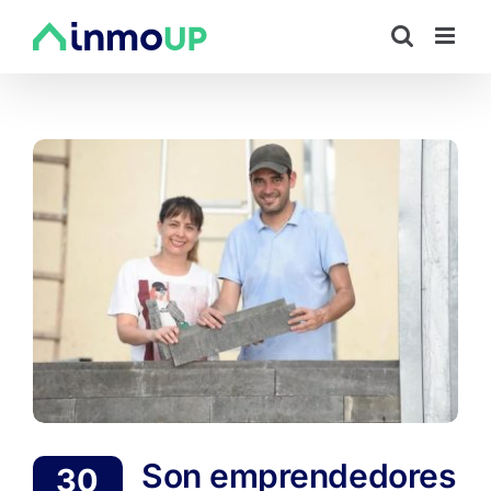
Saltar
al
contenido
Son emprendedores
30