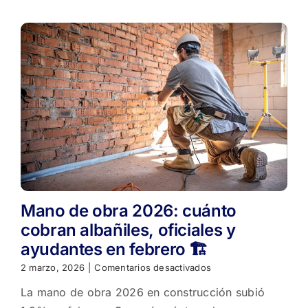
así
nació
el
portal
que
hoy
lidera
el
mercado
digital
inmobiliario
en
Mendoza
Mano de obra 2026: cuánto
cobran albañiles, oficiales y
ayudantes en febrero 🏗️
en
2 marzo, 2026
|
Comentarios desactivados
Mano
La mano de obra 2026 en construcción subió
de
obra