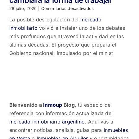
cambiará la forma de trabajar
en
28 julio, 2026
|
Comentarios desactivados
¿Se
La posible desregulación del
mercado
acerca
la
inmobiliario
volvió a instalar uno de los debates
desregulación
más profundos que atravesó la actividad en las
inmobiliaria?
Aseguran
últimas décadas. El proyecto que prepara el
que
Gobierno nacional, impulsado por el minist
la
matrícula
cuesta
hasta
$5
millones
y
el
sector
Bienvenido a
Inmoup
Blog
, tu espacio de
debate
referencia con información actualizada del
si
cambiará
mercado inmobiliario argentino
. Aquí vas a
la
encontrar noticias, análisis, guías para
Inmuebles
forma
en Venta
o
Inmuebles en Alquiler
y oportunidades
de