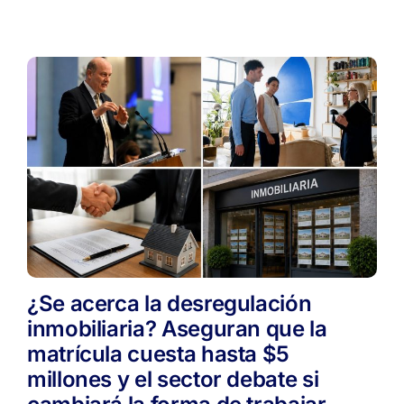
agosto
por
ICL
mientras
se
despiden
los
últimos
contratos
de
la
vieja
ley
¿Se acerca la desregulación
inmobiliaria? Aseguran que la
matrícula cuesta hasta $5
millones y el sector debate si