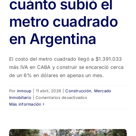
cuánto subió el
metro cuadrado
en Argentina
El costo del metro cuadrado llegó a $1.391.033
más IVA en CABA y construir se encareció cerca
de un 6% en dólares en apenas un mes.
Por
inmoup
|
11 abril, 2026
|
Construcción
,
Mercado
en
Inmobiliario
|
Comentarios desactivados
Costos
Más información
de
construcción
en
abril