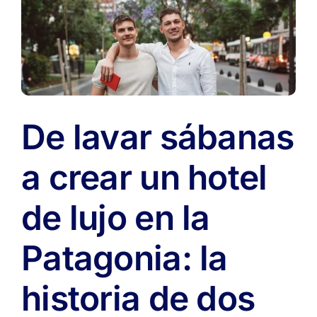
2026:
cuánto
subió
el
metro
cuadrado
en
Argentina
De lavar sábanas
a crear un hotel
de lujo en la
Patagonia: la
historia de dos