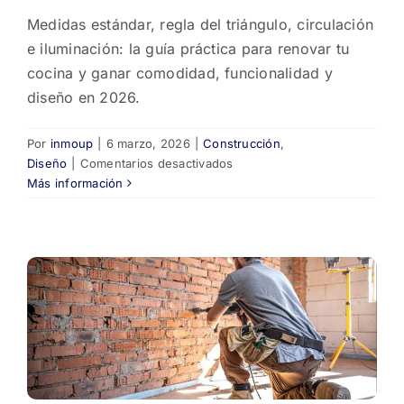
Medidas estándar, regla del triángulo, circulación
e iluminación: la guía práctica para renovar tu
cocina y ganar comodidad, funcionalidad y
diseño en 2026.
Por
inmoup
|
6 marzo, 2026
|
Construcción
,
en
Diseño
|
Comentarios desactivados
La
Más información
guía
definitiva
de
medidas
ideales
para
renovar
tu
cocina
🍳
✨