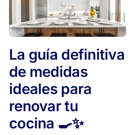
de
skate
en
la
fachada
y
energía
La guía definitiva
autosuficiente
🛹
🌿
de medidas
ideales para
renovar tu
cocina 🍳✨