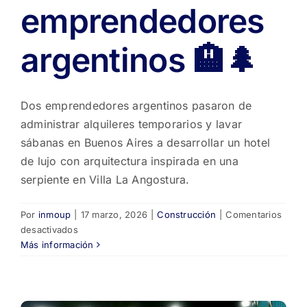
emprendedores
argentinos 🏨🌲
Dos emprendedores argentinos pasaron de
administrar alquileres temporarios y lavar
sábanas en Buenos Aires a desarrollar un hotel
de lujo con arquitectura inspirada en una
serpiente en Villa La Angostura.
Por
inmoup
|
17 marzo, 2026
|
Construcción
|
Comentarios
en
desactivados
De
Más información
lavar
sábanas
a
crear