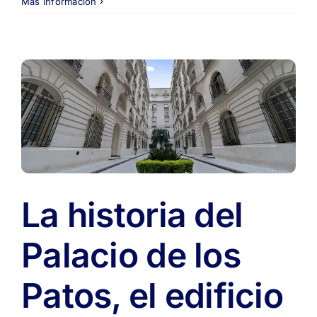
Vuelven
Más información
los
carteles
de
«bajó
su
precio»:
qué
está
pasando
con
los
usados
La historia del
en
CABA
Palacio de los
Patos, el edificio