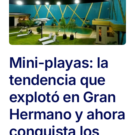
un
hotel
de
lujo
en
la
Patagonia:
la
Mini-playas: la
historia
de
dos
tendencia que
emprendedores
argentinos
explotó en Gran
🏨
🌲
Hermano y ahora
conquista los