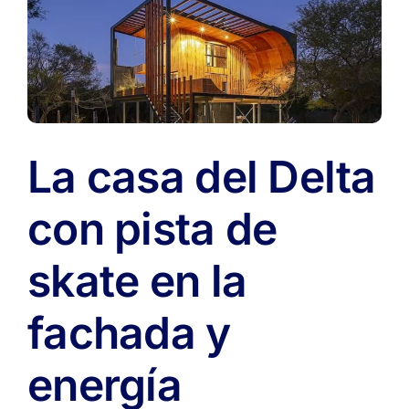
explotó
en
Gran
Hermano
y
ahora
conquista
los
La casa del Delta
patios
argentinos
🏖️
con pista de
🔥
skate en la
fachada y
energía