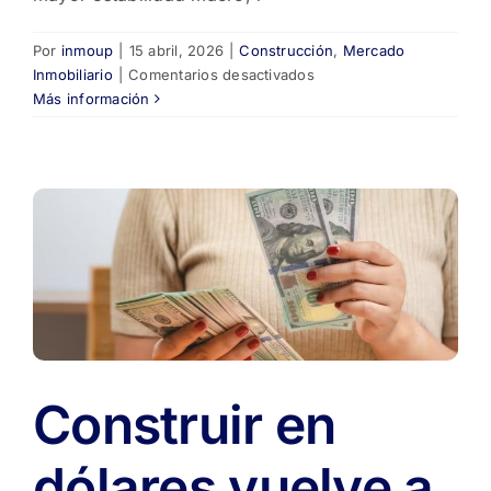
Por
inmoup
|
15 abril, 2026
|
Construcción
,
Mercado
en
Inmobiliario
|
Comentarios desactivados
Construir
Más información
viviendas
supera
los
$2
millones
por
m2
y
el
mercado
inmobiliario
de
Construir en
pozo
entra
en
dólares vuelve a
zona