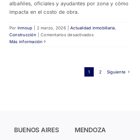
albañiles, oficiales y ayudantes por zona y cómo
impacta en el costo de obra.
Por
inmoup
|
2 marzo, 2026
|
Actualidad inmobiliaria
,
en
Construcción
|
Comentarios desactivados
Mano
Más información
de
obra
2026:
cuánto
1
2
Siguiente
cobran
albañiles,
oficiales
y
ayudantes
en
febrero
🏗️
BUENOS AIRES
MENDOZA