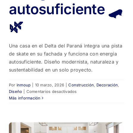
autosuficiente 🛹
🌿
Una casa en el Delta del Paraná integra una pista
de skate en su fachada y funciona con energía
autosuficiente. Diseño modernista, naturaleza y
sustentabilidad en un solo proyecto.
Por
inmoup
|
10 marzo, 2026
|
Construcción
,
Decoración
,
en
Diseño
|
Comentarios desactivados
La
Más información
casa
del
Delta
con
pista