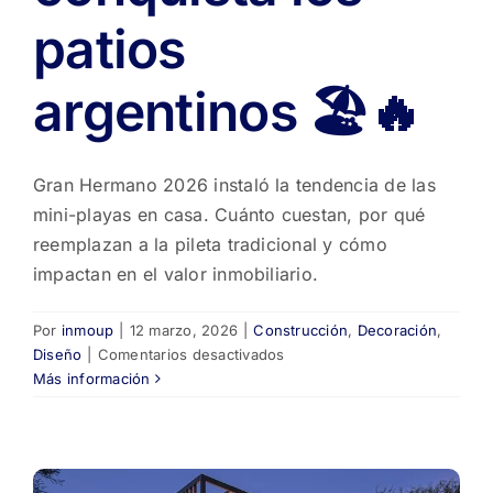
patios
argentinos 🏖️🔥
Gran Hermano 2026 instaló la tendencia de las
mini-playas en casa. Cuánto cuestan, por qué
reemplazan a la pileta tradicional y cómo
impactan en el valor inmobiliario.
Por
inmoup
|
12 marzo, 2026
|
Construcción
,
Decoración
,
en
Diseño
|
Comentarios desactivados
Mini-
Más información
playas:
la
tendencia
que