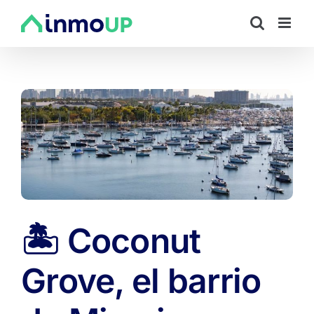
Saltar
al
contenido
🏝️ Coconut
Grove, el barrio