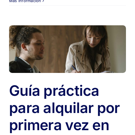
Mudanza
Más información
sin
estrés:
7
consejos
prácticos
para
a
cambiar
de
casa
con
organización
🚚
Guía práctica
🏡
para alquilar por
primera vez en