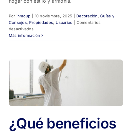
hogar con estilo y armonía.
Por
inmoup
|
10 noviembre, 2025
|
Decoración
,
Guías y
Consejos
,
Propiedades
,
Usuarios
|
Comentarios
en
desactivados
5
Más información
estilos
de
diseño
de
interiores
que
marcan
tendencia
en
2025
🏡
¿Qué beneficios