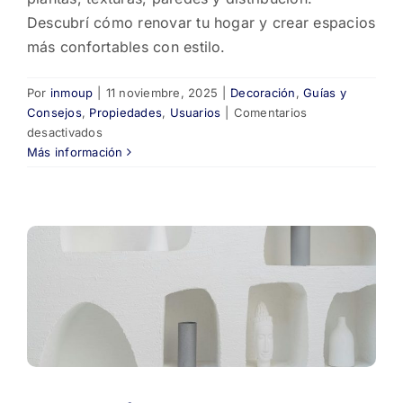
Descubrí cómo renovar tu hogar y crear espacios
más confortables con estilo.
Por
inmoup
|
11 noviembre, 2025
|
Decoración
,
Guías y
Consejos
,
Propiedades
,
Usuarios
|
Comentarios
en
desactivados
Cómo
Más información
transformar
tu
hogar
con
pequeños
cambios
🌿
✨