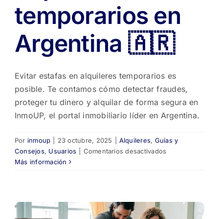
temporarios en
Argentina 🇦🇷
Evitar estafas en alquileres temporarios es
posible. Te contamos cómo detectar fraudes,
proteger tu dinero y alquilar de forma segura en
InmoUP, el portal inmobiliario líder en Argentina.
Por
inmoup
|
23 octubre, 2025
|
Alquileres
,
Guías y
en
Consejos
,
Usuarios
|
Comentarios desactivados
Cómo
Más información
evitar
estafas
en
alquileres
temporarios