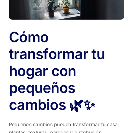
🌿
Cómo
transformar tu
hogar con
pequeños
cambios 🌿✨
Pequeños cambios pueden transformar tu casa:
plantas, texturas, paredes y distribución.