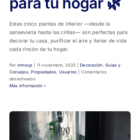
para tu hogar 🌿
Estas cinco plantas de interior —desde la
sansevieria hasta las cintas— son perfectas para
decorar tu casa, purificar el aire y llenar de vida
cada rincón de tu hogar.
Por
inmoup
|
11 noviembre, 2025
|
Decoración
,
Guías y
Consejos
,
Propiedades
,
Usuarios
|
Comentarios
en
desactivados
5
Más información
plantas
de
interior
ideales
para
tu
hogar