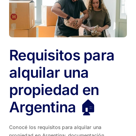
en
Argentina
🇦🇷
Requisitos para
alquilar una
propiedad en
Argentina 🏠
Conocé los requisitos para alquilar una
propiedad en Argentina: documentación,