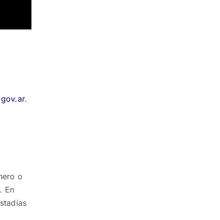
gov.ar
.
nero o
. En
stadías