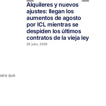
Alquileres y nuevos
📉
ajustes: llegan los
M
aumentos de agosto
of
por ICL mientras se
ba
despiden los últimos
d
contratos de la vieja ley
29 
29 julio, 2026
 para que