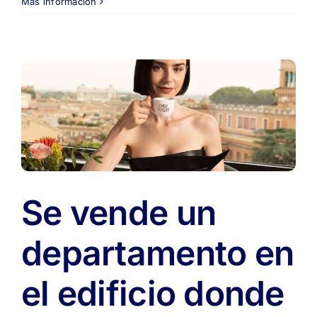
Se
Más información
vende
el
antiguo
dúplex
de
Uma
Thurman
en
un
exclusivo
barrio
de
Se vende un
Nueva
York
departamento en
el edificio donde