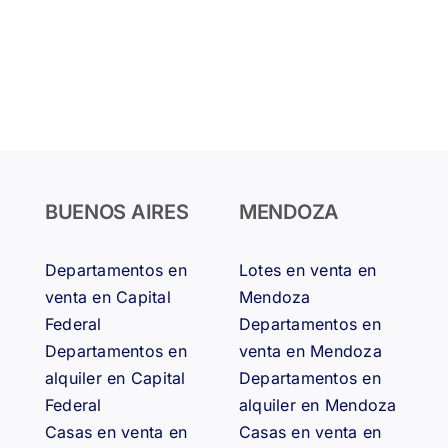
un
departamento
en
el
edificio
donde
vivía
Lily
Collins
en
BUENOS AIRES
MENDOZA
la
serie
“Emily
Departamentos en
Lotes en venta en
en
venta en Capital
Mendoza
París”
Federal
Departamentos en
Departamentos en
venta en Mendoza
alquiler en Capital
Departamentos en
Federal
alquiler en Mendoza
Casas en venta en
Casas en venta en