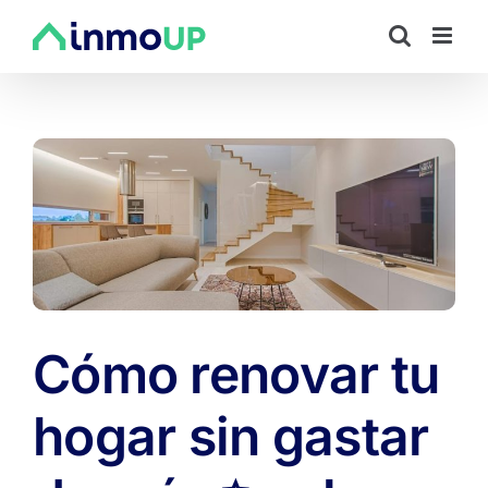
Saltar
al
contenido
Cómo renovar tu
hogar sin gastar