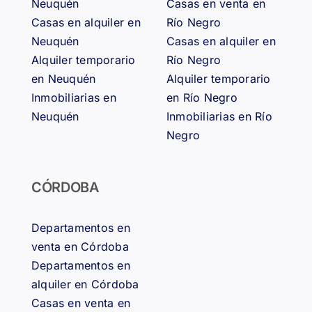
Neuquén
Casas en venta en
Casas en alquiler en
Río Negro
Neuquén
Casas en alquiler en
Alquiler temporario
Río Negro
en Neuquén
Alquiler temporario
Inmobiliarias en
en Río Negro
Neuquén
Inmobiliarias en Río
Negro
CÓRDOBA
Departamentos en
venta en Córdoba
Departamentos en
alquiler en Córdoba
Casas en venta en