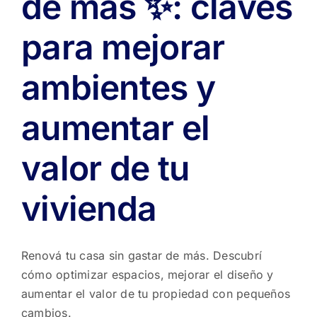
de más ✨: claves
para mejorar
ambientes y
aumentar el
valor de tu
vivienda
Renová tu casa sin gastar de más. Descubrí
cómo optimizar espacios, mejorar el diseño y
aumentar el valor de tu propiedad con pequeños
cambios.