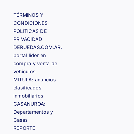
TÉRMINOS Y
CONDICIONES
POLÍTICAS DE
PRIVACIDAD
DERUEDAS.COM.AR:
portal líder en
compra y venta de
vehículos
MITULA: anuncios
clasificados
inmobiliarios
CASANUROA:
Departamentos y
Casas
REPORTE