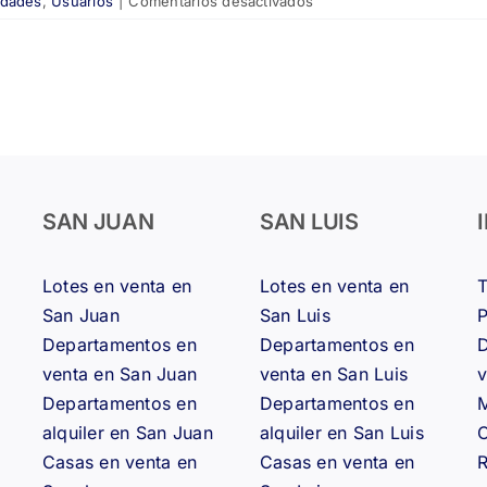
edades
,
Usuarios
|
Comentarios desactivados
🏙️
Las
5
Mejores
Ciudades
para
Vivir
en
Argentina:
SAN JUAN
SAN LUIS
Guía
Completa
Lotes en venta en
Lotes en venta en
2025
San Juan
San Luis
Departamentos en
Departamentos en
D
venta en San Juan
venta en San Luis
v
Departamentos en
Departamentos en
M
alquiler en San Juan
alquiler en San Luis
Casas en venta en
Casas en venta en
R