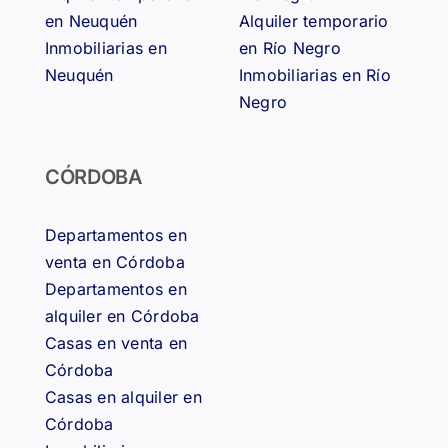
en Neuquén
Alquiler temporario
Inmobiliarias en
en Río Negro
Neuquén
Inmobiliarias en Río
Negro
CÓRDOBA
Departamentos en
venta en Córdoba
Departamentos en
alquiler en Córdoba
Casas en venta en
Córdoba
Casas en alquiler en
Córdoba