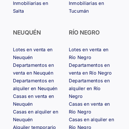
Inmobiliarias en
Inmobiliarias en
Salta
Tucumán
NEUQUÉN
RÍO NEGRO
Lotes en venta en
Lotes en venta en
Neuquén
Río Negro
Departamentos en
Departamentos en
venta en Neuquén
venta en Río Negro
Departamentos en
Departamentos en
alquiler en Neuquén
alquiler en Río
Casas en venta en
Negro
Neuquén
Casas en venta en
Casas en alquiler en
Río Negro
Neuquén
Casas en alquiler en
Alquiler temporario
Río Negro