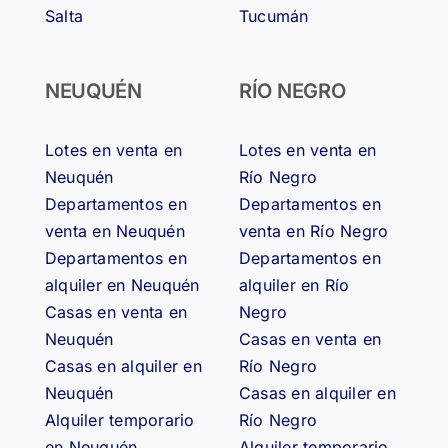
Salta
Tucumán
NEUQUÉN
RÍO NEGRO
Lotes en venta en
Lotes en venta en
Neuquén
Río Negro
Departamentos en
Departamentos en
venta en Neuquén
venta en Río Negro
Departamentos en
Departamentos en
alquiler en Neuquén
alquiler en Río
Casas en venta en
Negro
Neuquén
Casas en venta en
Casas en alquiler en
Río Negro
Neuquén
Casas en alquiler en
Alquiler temporario
Río Negro
en Neuquén
Alquiler temporario