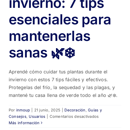
invierno: 7 tips
esenciales para
mantenerlas
sanas 🌿❄️
Aprendé cómo cuidar tus plantas durante el
invierno con estos 7 tips fáciles y efectivos.
Protegelas del frío, la sequedad y las plagas, y
mantené tu casa llena de verde todo el año 🌿❄️.
Por
inmoup
|
21 junio, 2025
|
Decoración
,
Guías y
en
Consejos
,
Usuarios
|
Comentarios desactivados
Cómo
Más información
cuidar