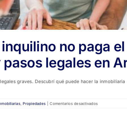
 inquilino no paga el 
 pasos legales en A
egales graves. Descubrí qué puede hacer la inmobiliaria o
en
nmobiliarias
,
Propiedades
|
Comentarios desactivados
💸
Qué
pasa