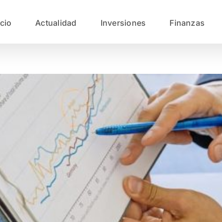
icio
Actualidad
Inversiones
Finanzas