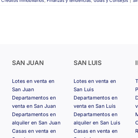
,
Créditos inmobiliarios
,
Finanzas y tendencias
,
Guías y Consejos
|
Si
SAN JUAN
SAN LUIS
Lotes en venta en
Lotes en venta en
San Juan
San Luis
Departamentos en
Departamentos en
D
venta en San Juan
venta en San Luis
v
Departamentos en
Departamentos en
M
alquiler en San Juan
alquiler en San Luis
Casas en venta en
Casas en venta en
R