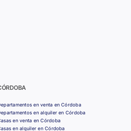
CÓRDOBA
epartamentos en venta en Córdoba
epartamentos en alquiler en Córdoba
asas en venta en Córdoba
asas en alquiler en Córdoba