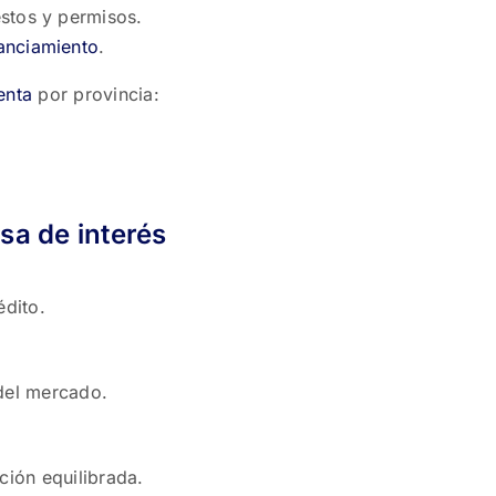
estos y permisos.
nanciamiento
.
enta
por provincia:
sa de interés
édito.
 del mercado.
ción equilibrada.