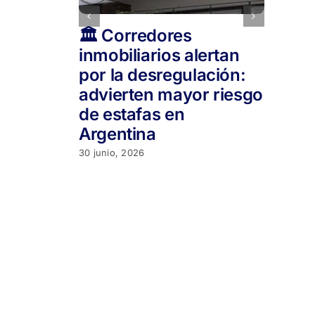
🏛️ Corredores
M
inmobiliarios alertan
co
por la desregulación:
as
advierten mayor riesgo
ho
de estafas en
di
Argentina
M
30 junio, 2026
17 