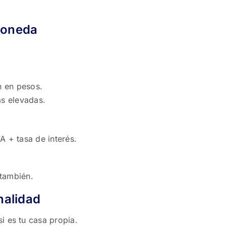
moneda
n en pesos.
ás elevadas.
A + tasa de interés.
 también.
nalidad
i es tu casa propia.