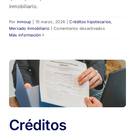
inmobiliario.
Por
inmoup
|
10 marzo, 2026
|
Créditos hipotecarios
,
en
Mercado Inmobiliario
|
Comentarios desactivados
Créditos
Más información
hipotecarios
en
dólares:
un
banco
lanza
nuevos
préstamos
para
comprar
vivienda
🏡
Créditos
💵