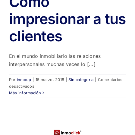
Cómo
impresionar a tus
clientes
En el mundo inmobiliario las relaciones
interpersonales muchas veces lo [...]
Por
inmoup
|
15 marzo, 2018
|
Sin categoría
|
Comentarios
en
desactivados
Cómo
Más información
impresionar
a
tus
clientes