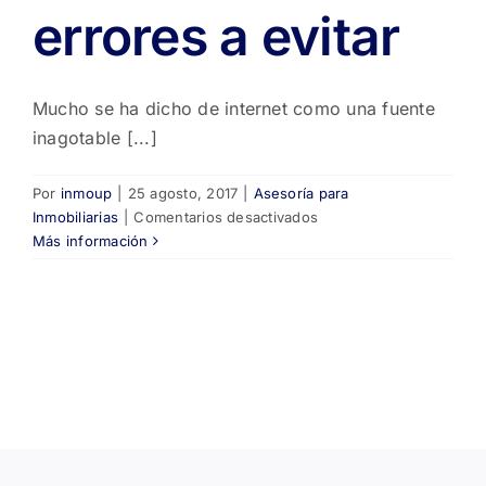
errores a evitar
Mucho se ha dicho de internet como una fuente
inagotable [...]
Por
inmoup
|
25 agosto, 2017
|
Asesoría para
en
Inmobiliarias
|
Comentarios desactivados
Internet:
Más información
5
errores
a
evitar