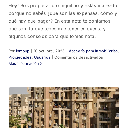
Hey! Sos propietario o inquilino y estás mareado
porque no sabés ¿qué son las expensas, cómo y
qué hay que pagar? En esta nota te contamos
qué son, lo que tenés que tener en cuenta y
algunos consejos para que tomes nota.
Por
inmoup
|
10 octubre, 2025
|
Asesoría para Inmobiliarias
,
en
Propiedades
,
Usuarios
|
Comentarios desactivados
Expensas
Más información
ordinarias
vs.
extraordinaria
Una
guía
para
propietarios
e
inquilinos