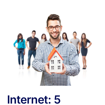
comprar
una
propiedad
Internet: 5