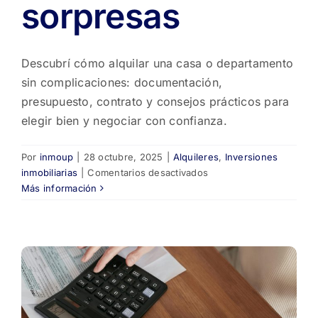
sorpresas
Descubrí cómo alquilar una casa o departamento
sin complicaciones: documentación,
presupuesto, contrato y consejos prácticos para
elegir bien y negociar con confianza.
Por
inmoup
|
28 octubre, 2025
|
Alquileres
,
Inversiones
en
inmobiliarias
|
Comentarios desactivados
🏡
Más información
Consejos
clave
para
alquilar
una
casa
o
departamento