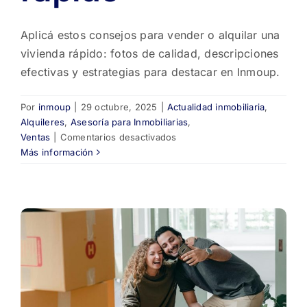
Aplicá estos consejos para vender o alquilar una
vivienda rápido: fotos de calidad, descripciones
efectivas y estrategias para destacar en Inmoup.
Por
inmoup
|
29 octubre, 2025
|
Actualidad inmobiliaria
,
Alquileres
,
Asesoría para Inmobiliarias
,
en
Ventas
|
Comentarios desactivados
📸
Más información
Consejos
para
vender
o
alquilar
una
vivienda
rápido