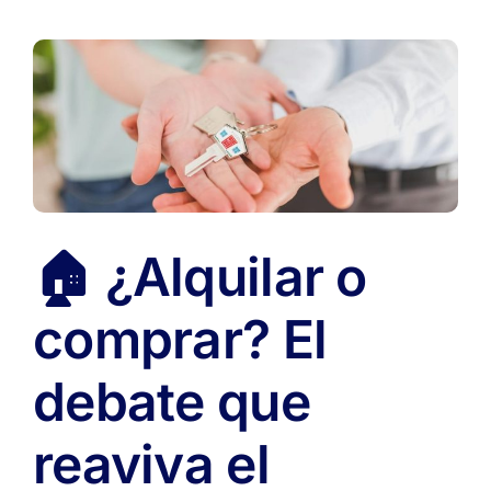
abril
2026:
cuánto
aumentan
y
qué
contratos
se
ajustan
🏠 ¿Alquilar o
comprar? El
debate que
reaviva el