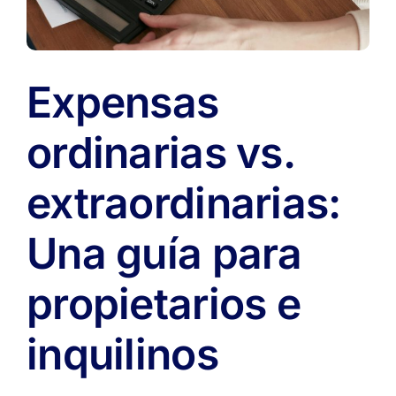
en
Argentina:
cómo
elegir
Expensas
bien
y
evitar
ordinarias vs.
sorpresas
extraordinarias:
Una guía para
propietarios e
inquilinos