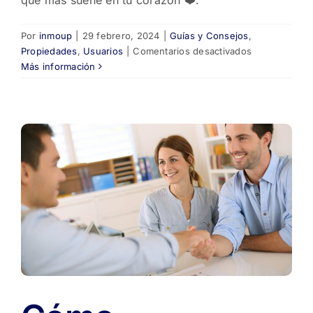
Por
inmoup
|
29 febrero, 2024
|
Guías y Consejos
,
en
Propiedades
,
Usuarios
|
Comentarios desactivados
🏙️
Más información
Las
5
Mejores
Ciudades
para
Vivir
en
Argentina:
Guía
Completa
2025