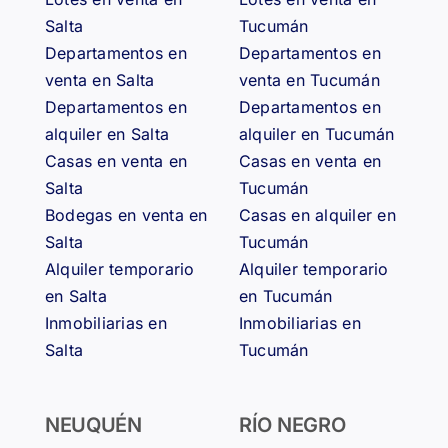
Salta
Tucumán
Departamentos en
Departamentos en
venta en Salta
venta en Tucumán
Departamentos en
Departamentos en
alquiler en Salta
alquiler en Tucumán
Casas en venta en
Casas en venta en
Salta
Tucumán
Bodegas en venta en
Casas en alquiler en
Salta
Tucumán
Alquiler temporario
Alquiler temporario
en Salta
en Tucumán
Inmobiliarias en
Inmobiliarias en
Salta
Tucumán
NEUQUÉN
RÍO NEGRO