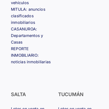
vehículos
MITULA: anuncios
clasificados
inmobiliarios
CASANUROA:
Departamentos y
Casas
REPORTE
INMOBILIARIO:
noticias inmobiliarias
SALTA
TUCUMÁN
Lotes en venta en
Lotes en venta en