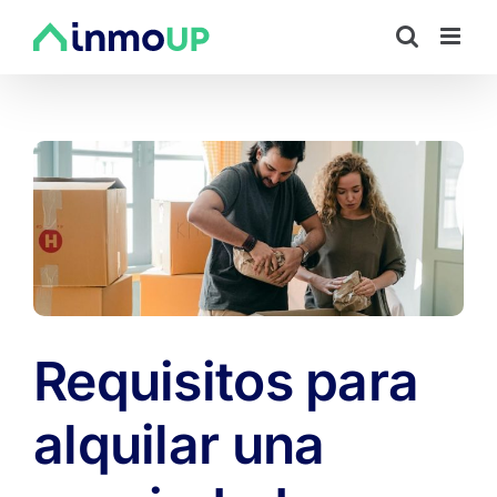
Saltar
al
contenido
Requisitos para
alquilar una