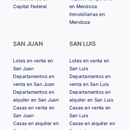
Capital Federal
en Mendoza
Inmobiliarias en
Mendoza
SAN JUAN
SAN LUIS
Lotes en venta en
Lotes en venta en
San Juan
San Luis
Departamentos en
Departamentos en
venta en San Juan
venta en San Luis
Departamentos en
Departamentos en
alquiler en San Juan
alquiler en San Luis
Casas en venta en
Casas en venta en
San Juan
San Luis
Casas en alquiler en
Casas en alquiler en