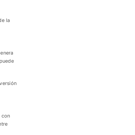
de la
genera
o puede
nversión
e con
ntre