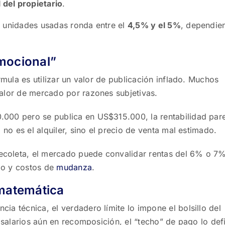
l del propietario
.
a unidades usadas ronda entre el
4,5% y el 5%
, dependie
“emocional”
rmula es utilizar un valor de publicación inflado. Muchos
valor de mercado por razones subjetivas.
.000 pero se publica en US$315.000, la rentabilidad par
 no es el alquiler, sino el precio de venta mal estimado.
coleta, el mercado puede convalidar rentas del 6% o 7%
po y costos de
mudanza
.
 matemática
ia técnica, el verdadero límite lo impone el bolsillo del
y salarios aún en recomposición, el “techo” de pago lo def