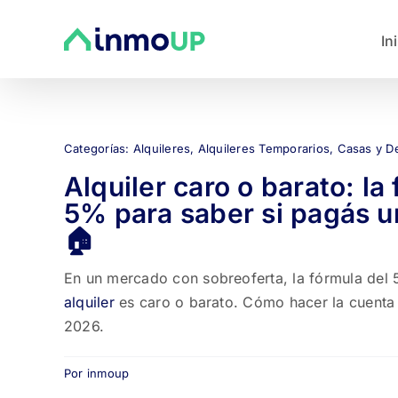
Saltar
al
In
contenido
Categorías:
Alquileres
,
Alquileres Temporarios
,
Casas y D
Alquiler caro o barato: la
5% para saber si pagás un
🏠
En un mercado con sobreoferta, la fórmula del 5
alquiler
es caro o barato. Cómo hacer la cuenta 
2026.
Por
inmoup