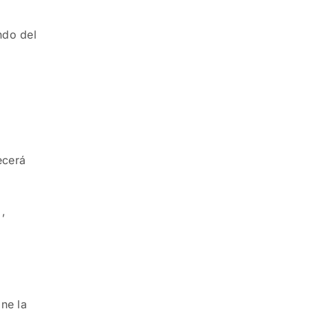
ndo del
ecerá
,
ine la