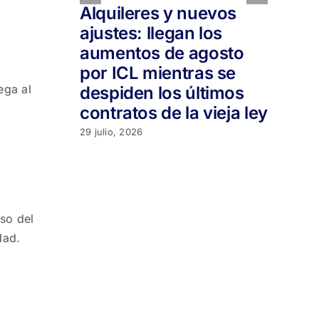
Alquileres y nuevos
📉
ajustes: llegan los
M
aumentos de agosto
of
por ICL mientras se
ba
ega al
despiden los últimos
d
contratos de la vieja ley
29 
29 julio, 2026
so del
dad.