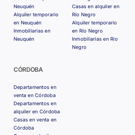
Neuquén
Casas en alquiler en
Alquiler temporario
Río Negro
en Neuquén
Alquiler temporario
Inmobiliarias en
en Río Negro
Neuquén
Inmobiliarias en Río
Negro
CÓRDOBA
Departamentos en
venta en Córdoba
Departamentos en
alquiler en Córdoba
Casas en venta en
Córdoba