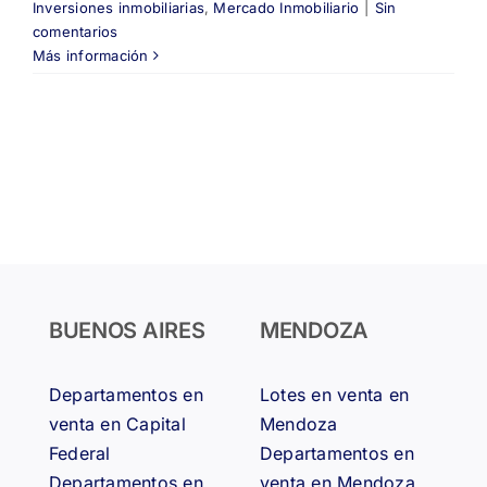
Inversiones inmobiliarias
,
Mercado Inmobiliario
|
Sin
comentarios
Más información
BUENOS AIRES
MENDOZA
Departamentos en
Lotes en venta en
venta en Capital
Mendoza
Federal
Departamentos en
Departamentos en
venta en Mendoza