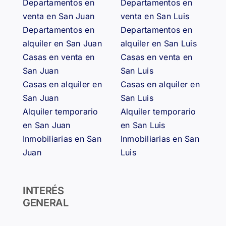
Departamentos en
Departamentos en
venta en San Juan
venta en San Luis
Departamentos en
Departamentos en
alquiler en San Juan
alquiler en San Luis
Casas en venta en
Casas en venta en
San Juan
San Luis
Casas en alquiler en
Casas en alquiler en
San Juan
San Luis
Alquiler temporario
Alquiler temporario
en San Juan
en San Luis
Inmobiliarias en San
Inmobiliarias en San
Juan
Luis
INTERÉS
GENERAL