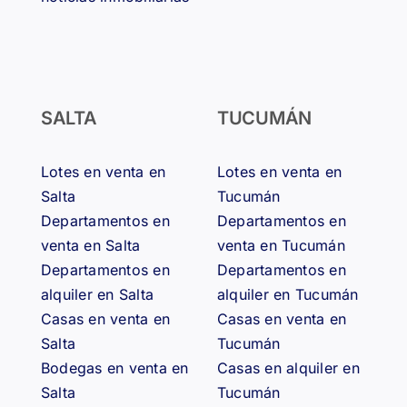
SALTA
TUCUMÁN
Lotes en venta en
Lotes en venta en
Salta
Tucumán
Departamentos en
Departamentos en
venta en Salta
venta en Tucumán
Departamentos en
Departamentos en
alquiler en Salta
alquiler en Tucumán
Casas en venta en
Casas en venta en
Salta
Tucumán
Bodegas en venta en
Casas en alquiler en
Salta
Tucumán