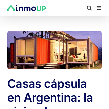
Saltar
al
contenido
Casas cápsula
en Argentina: la