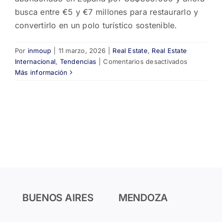
busca entre €5 y €7 millones para restaurarlo y
convertirlo en un polo turístico sostenible.
Por
inmoup
|
11 marzo, 2026
|
Real Estate
,
Real Estate
en
Internacional
,
Tendencias
|
Comentarios desactivados
Un
Más información
estadouni
compró
un
pueblo
entero
en
España
por
US$365.5
y
busca
BUENOS AIRES
MENDOZA
inversores
para