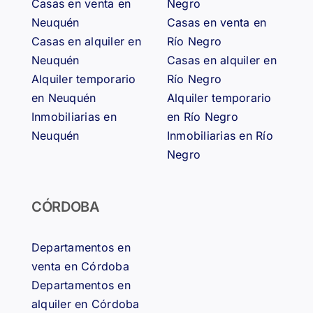
Casas en venta en
Negro
Neuquén
Casas en venta en
Casas en alquiler en
Río Negro
Neuquén
Casas en alquiler en
Alquiler temporario
Río Negro
en Neuquén
Alquiler temporario
Inmobiliarias en
en Río Negro
Neuquén
Inmobiliarias en Río
Negro
CÓRDOBA
Departamentos en
venta en Córdoba
Departamentos en
alquiler en Córdoba