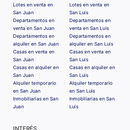
Lotes en venta en
Lotes en venta en
San Juan
San Luis
Departamentos en
Departamentos en
venta en San Juan
venta en San Luis
Departamentos en
Departamentos en
alquiler en San Juan
alquiler en San Luis
Casas en venta en
Casas en venta en
San Juan
San Luis
Casas en alquiler en
Casas en alquiler en
San Juan
San Luis
Alquiler temporario
Alquiler temporario
en San Juan
en San Luis
Inmobiliarias en San
Inmobiliarias en San
Juan
Luis
INTERÉS