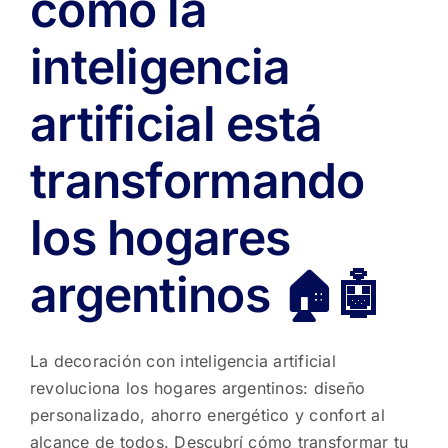
cómo la
inteligencia
artificial está
transformando
los hogares
argentinos 🏠🤖
La decoración con inteligencia artificial
revoluciona los hogares argentinos: diseño
personalizado, ahorro energético y confort al
alcance de todos. Descubrí cómo transformar tu