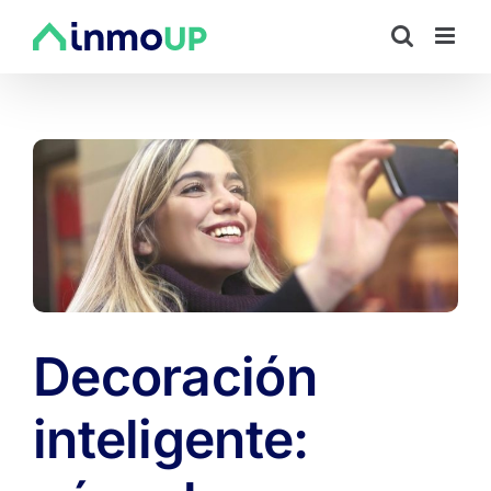
Saltar
al
contenido
Decoración
inteligente: