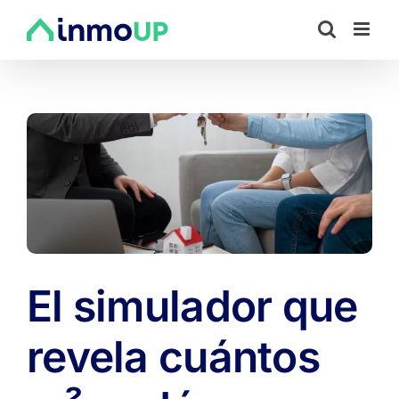
Saltar
al
contenido
El simulador que
revela cuántos