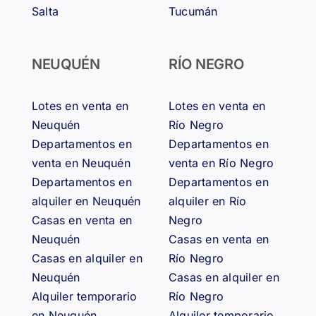
Salta
Tucumán
NEUQUÉN
RÍO NEGRO
Lotes en venta en
Lotes en venta en
Neuquén
Río Negro
Departamentos en
Departamentos en
venta en Neuquén
venta en Río Negro
Departamentos en
Departamentos en
alquiler en Neuquén
alquiler en Río
Casas en venta en
Negro
Neuquén
Casas en venta en
Casas en alquiler en
Río Negro
Neuquén
Casas en alquiler en
Alquiler temporario
Río Negro
en Neuquén
Alquiler temporario