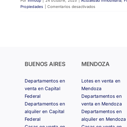
Por
inmoup
|
24 octubre, 2025
|
Actualidad inmobiliaria
,
F
en
Propiedades
|
Comentarios desactivados
Inversiones
inmobiliarias
2025:
por
qué
conviene
comprar
lotes
para
BUENOS AIRES
MENDOZA
construir
🧱
Departamentos en
Lotes en venta en
venta en Capital
Mendoza
Federal
Departamentos en
Departamentos en
venta en Mendoza
alquiler en Capital
Departamentos en
Federal
alquiler en Mendoza
Casas en venta en
Casas en venta en