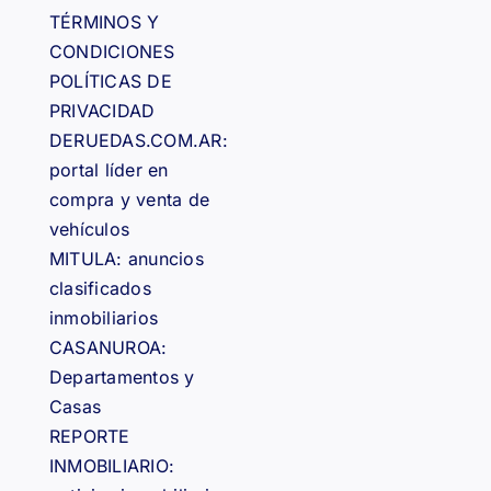
TÉRMINOS Y
CONDICIONES
POLÍTICAS DE
PRIVACIDAD
DERUEDAS.COM.AR:
portal líder en
compra y venta de
vehículos
MITULA: anuncios
clasificados
inmobiliarios
CASANUROA:
Departamentos y
Casas
REPORTE
INMOBILIARIO: