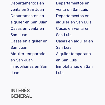
Departamentos en
Departamentos en
venta en San Juan
venta en San Luis
Departamentos en
Departamentos en
alquiler en San Juan
alquiler en San Luis
Casas en venta en
Casas en venta en
San Juan
San Luis
Casas en alquiler en
Casas en alquiler en
San Juan
San Luis
Alquiler temporario
Alquiler temporario
en San Juan
en San Luis
Inmobiliarias en San
Inmobiliarias en San
Juan
Luis
INTERÉS
GENERAL