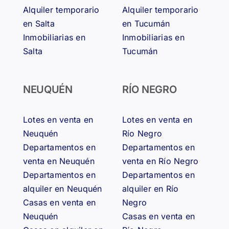
Alquiler temporario
Alquiler temporario
en Salta
en Tucumán
Inmobiliarias en
Inmobiliarias en
Salta
Tucumán
NEUQUÉN
RÍO NEGRO
Lotes en venta en
Lotes en venta en
Neuquén
Río Negro
Departamentos en
Departamentos en
venta en Neuquén
venta en Río Negro
Departamentos en
Departamentos en
alquiler en Neuquén
alquiler en Río
Casas en venta en
Negro
Neuquén
Casas en venta en