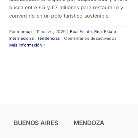
busca entre €5 y €7 millones para restaurarlo y
convertirlo en un polo turístico sostenible.
Por
inmoup
|
11 marzo, 2026
|
Real Estate
,
Real Estate
en
Internacional
,
Tendencias
|
Comentarios desactivados
Un
Más información
estadouni
compró
un
pueblo
entero
en
España
por
US$365.5
y
busca
BUENOS AIRES
MENDOZA
inversores
para