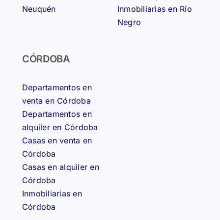
Neuquén
Inmobiliarias en Río
Negro
CÓRDOBA
Departamentos en
venta en Córdoba
Departamentos en
alquiler en Córdoba
Casas en venta en
Córdoba
Casas en alquiler en
Córdoba
Inmobiliarias en
Córdoba