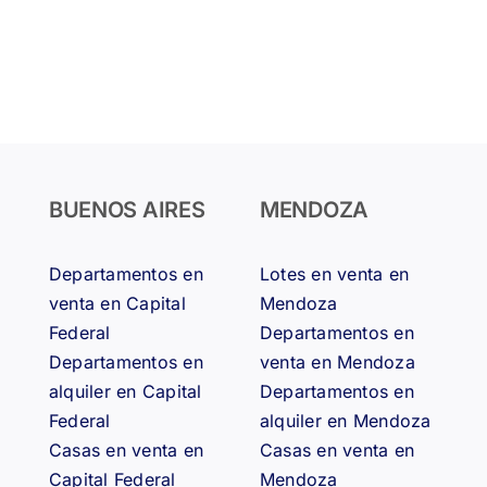
tener
un
negocio
inmobiliario
rentable
en
2025
🏡
BUENOS AIRES
MENDOZA
Departamentos en
Lotes en venta en
venta en Capital
Mendoza
Federal
Departamentos en
Departamentos en
venta en Mendoza
alquiler en Capital
Departamentos en
Federal
alquiler en Mendoza
Casas en venta en
Casas en venta en
Capital Federal
Mendoza