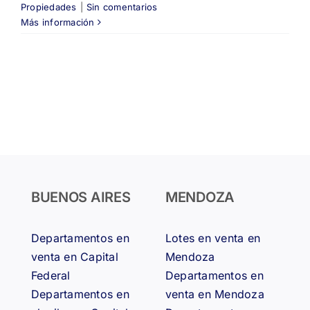
Propiedades
|
Sin comentarios
Más información
BUENOS AIRES
MENDOZA
Departamentos en
Lotes en venta en
venta en Capital
Mendoza
Federal
Departamentos en
Departamentos en
venta en Mendoza