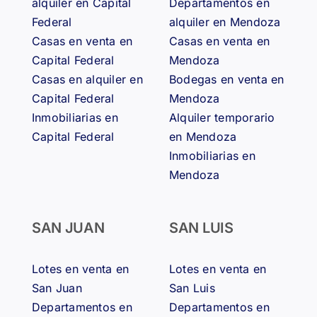
alquiler en Capital
Departamentos en
Federal
alquiler en Mendoza
Casas en venta en
Casas en venta en
Capital Federal
Mendoza
Casas en alquiler en
Bodegas en venta en
Capital Federal
Mendoza
Inmobiliarias en
Alquiler temporario
Capital Federal
en Mendoza
Inmobiliarias en
Mendoza
SAN JUAN
SAN LUIS
Lotes en venta en
Lotes en venta en
San Juan
San Luis
Departamentos en
Departamentos en