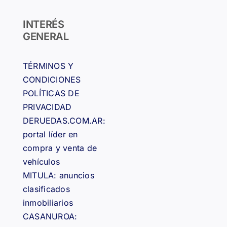
INTERÉS
GENERAL
TÉRMINOS Y
CONDICIONES
POLÍTICAS DE
PRIVACIDAD
DERUEDAS.COM.AR:
portal líder en
compra y venta de
vehículos
MITULA: anuncios
clasificados
inmobiliarios
CASANUROA: