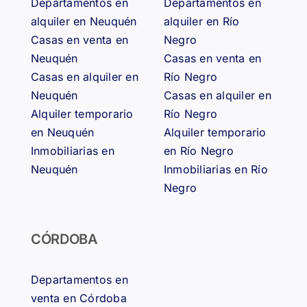
Departamentos en
Departamentos en
alquiler en Neuquén
alquiler en Río
Casas en venta en
Negro
Neuquén
Casas en venta en
Casas en alquiler en
Río Negro
Neuquén
Casas en alquiler en
Alquiler temporario
Río Negro
en Neuquén
Alquiler temporario
Inmobiliarias en
en Río Negro
Neuquén
Inmobiliarias en Río
Negro
CÓRDOBA
Departamentos en
venta en Córdoba