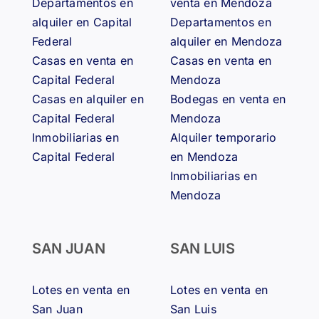
Departamentos en
venta en Mendoza
alquiler en Capital
Departamentos en
Federal
alquiler en Mendoza
Casas en venta en
Casas en venta en
Capital Federal
Mendoza
Casas en alquiler en
Bodegas en venta en
Capital Federal
Mendoza
Inmobiliarias en
Alquiler temporario
Capital Federal
en Mendoza
Inmobiliarias en
Mendoza
SAN JUAN
SAN LUIS
Lotes en venta en
Lotes en venta en
San Juan
San Luis