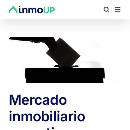
Saltar
al
contenido
Mercado
inmobiliario