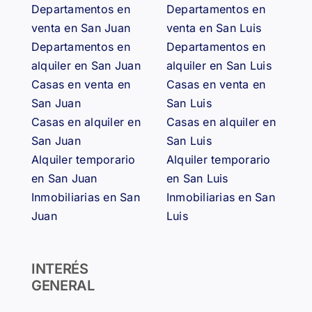
Departamentos en
Departamentos en
venta en San Juan
venta en San Luis
Departamentos en
Departamentos en
alquiler en San Juan
alquiler en San Luis
Casas en venta en
Casas en venta en
San Juan
San Luis
Casas en alquiler en
Casas en alquiler en
San Juan
San Luis
Alquiler temporario
Alquiler temporario
en San Juan
en San Luis
Inmobiliarias en San
Inmobiliarias en San
Juan
Luis
INTERÉS
GENERAL