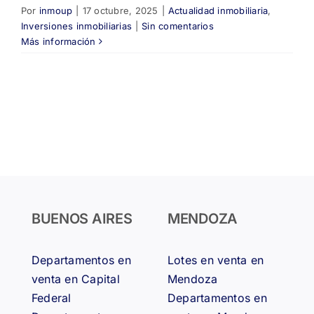
Por
inmoup
|
17 octubre, 2025
|
Actualidad inmobiliaria
,
Inversiones inmobiliarias
|
Sin comentarios
Más información
BUENOS AIRES
MENDOZA
Departamentos en
Lotes en venta en
venta en Capital
Mendoza
Federal
Departamentos en