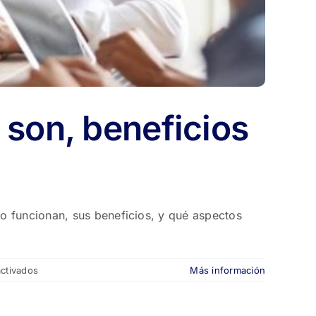
 son, beneficios
o funcionan, sus beneficios, y qué aspectos
en
ctivados
Más información
Proyectos
en
pozo