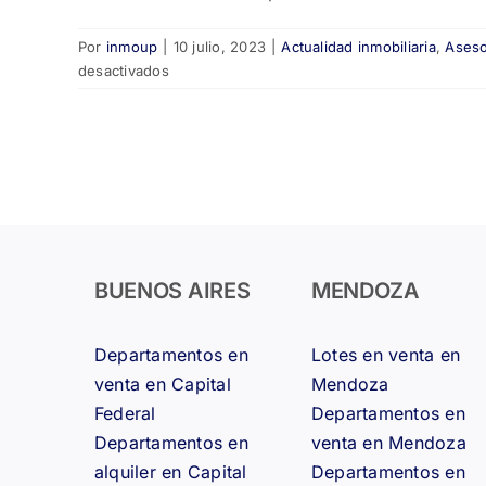
Por
inmoup
|
10 julio, 2023
|
Actualidad inmobiliaria
,
Aseso
en
desactivados
Cómo
afecta
la
inflación
al
mercado
inmobiliario
argentino
📉
BUENOS AIRES
MENDOZA
Departamentos en
Lotes en venta en
venta en Capital
Mendoza
Federal
Departamentos en
Departamentos en
venta en Mendoza
alquiler en Capital
Departamentos en