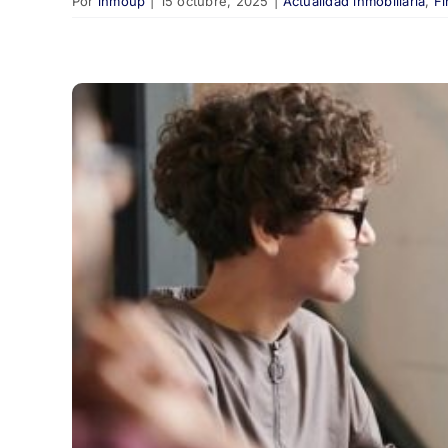
Por
inmoup
|
15 octubre, 2025
|
Actualidad inmobiliaria
,
Fi