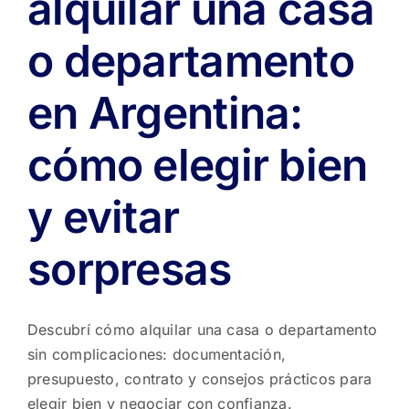
alquilar una casa
o departamento
en Argentina:
cómo elegir bien
y evitar
sorpresas
Descubrí cómo alquilar una casa o departamento
sin complicaciones: documentación,
presupuesto, contrato y consejos prácticos para
elegir bien y negociar con confianza.