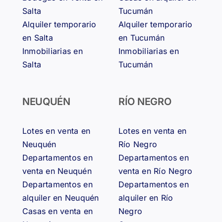
Salta
Tucumán
Alquiler temporario
Alquiler temporario
en Salta
en Tucumán
Inmobiliarias en
Inmobiliarias en
Salta
Tucumán
NEUQUÉN
RÍO NEGRO
Lotes en venta en
Lotes en venta en
Neuquén
Río Negro
Departamentos en
Departamentos en
venta en Neuquén
venta en Río Negro
Departamentos en
Departamentos en
alquiler en Neuquén
alquiler en Río
Casas en venta en
Negro