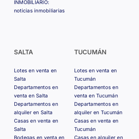
INMOBILIARIO:
noticias inmobiliarias
SALTA
TUCUMÁN
Lotes en venta en
Lotes en venta en
Salta
Tucumán
Departamentos en
Departamentos en
venta en Salta
venta en Tucumán
Departamentos en
Departamentos en
alquiler en Salta
alquiler en Tucumán
Casas en venta en
Casas en venta en
Salta
Tucumán
Bodegas en venta en
Casas en alquiler en