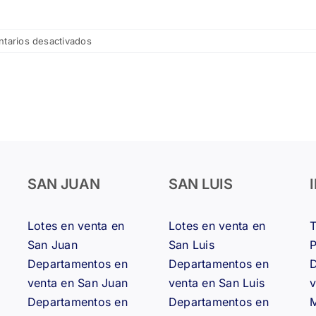
en
tarios desactivados
San
Juan
se
prepara
para
el
boom
minero:
constructoras
SAN JUAN
SAN LUIS
locales
buscan
Lotes en venta en
Lotes en venta en
liderar
la
San Juan
San Luis
nueva
Departamentos en
Departamentos en
D
ola
venta en San Juan
venta en San Luis
v
de
Departamentos en
Departamentos en
M
obras