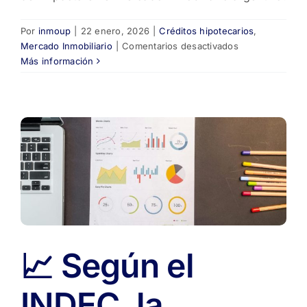
Por
inmoup
|
22 enero, 2026
|
Créditos hipotecarios
,
en
Mercado Inmobiliario
|
Comentarios desactivados
🏠
Más información
Los
créditos
hipotecarios
marcaron
un
récord
histórico
en
2025
y
reactivan
el
📈 Según el
mercado
inmobiliario
INDEC, la