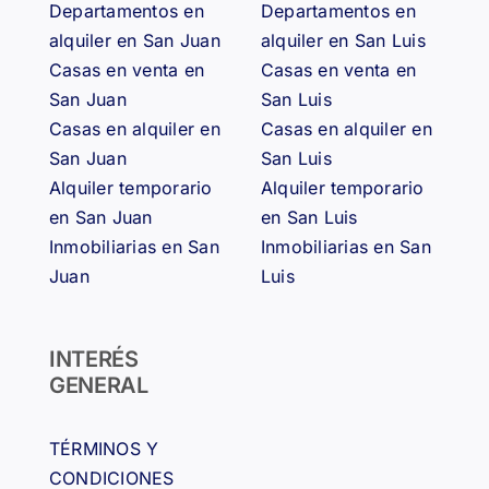
Departamentos en
Departamentos en
alquiler en San Juan
alquiler en San Luis
Casas en venta en
Casas en venta en
San Juan
San Luis
Casas en alquiler en
Casas en alquiler en
San Juan
San Luis
Alquiler temporario
Alquiler temporario
en San Juan
en San Luis
Inmobiliarias en San
Inmobiliarias en San
Juan
Luis
INTERÉS
GENERAL
TÉRMINOS Y
CONDICIONES