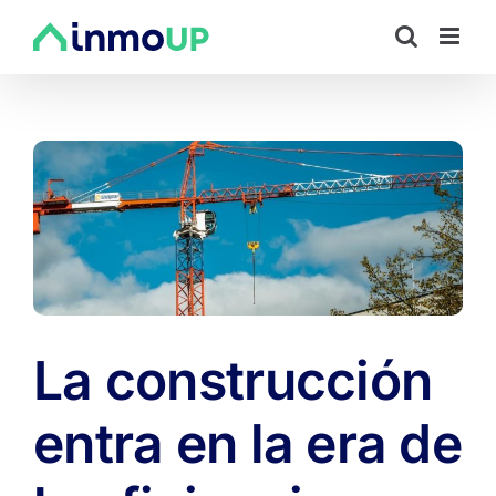
Saltar
al
contenido
La construcción
entra en la era de