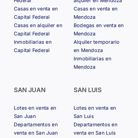
Federal
alquiler en Mendoza
Casas en venta en
Casas en venta en
Capital Federal
Mendoza
Casas en alquiler en
Bodegas en venta en
Capital Federal
Mendoza
Inmobiliarias en
Alquiler temporario
Capital Federal
en Mendoza
Inmobiliarias en
Mendoza
SAN JUAN
SAN LUIS
Lotes en venta en
Lotes en venta en
San Juan
San Luis
Departamentos en
Departamentos en
venta en San Juan
venta en San Luis