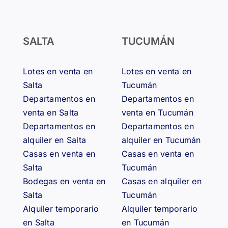
SALTA
TUCUMÁN
Lotes en venta en
Lotes en venta en
Salta
Tucumán
Departamentos en
Departamentos en
venta en Salta
venta en Tucumán
Departamentos en
Departamentos en
alquiler en Salta
alquiler en Tucumán
Casas en venta en
Casas en venta en
Salta
Tucumán
Bodegas en venta en
Casas en alquiler en
Salta
Tucumán
Alquiler temporario
Alquiler temporario
en Salta
en Tucumán