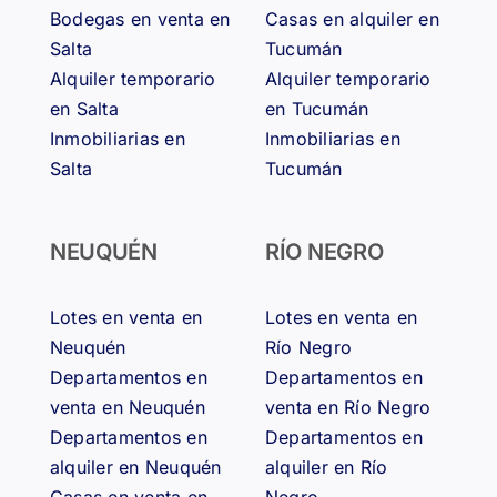
Bodegas en venta en
Casas en alquiler en
Salta
Tucumán
Alquiler temporario
Alquiler temporario
en Salta
en Tucumán
Inmobiliarias en
Inmobiliarias en
Salta
Tucumán
NEUQUÉN
RÍO NEGRO
Lotes en venta en
Lotes en venta en
Neuquén
Río Negro
Departamentos en
Departamentos en
venta en Neuquén
venta en Río Negro
Departamentos en
Departamentos en
alquiler en Neuquén
alquiler en Río
Casas en venta en
Negro