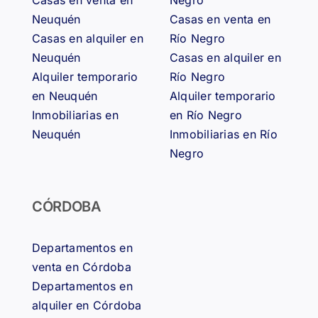
Neuquén
Casas en venta en
Casas en alquiler en
Río Negro
Neuquén
Casas en alquiler en
Alquiler temporario
Río Negro
en Neuquén
Alquiler temporario
Inmobiliarias en
en Río Negro
Neuquén
Inmobiliarias en Río
Negro
CÓRDOBA
Departamentos en
venta en Córdoba
Departamentos en
alquiler en Córdoba