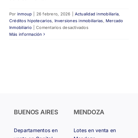
Por
inmoup
|
26 febrero, 2026
|
Actualidad inmobiliaria
,
Créditos hipotecarios
,
Inversiones inmobiliarias
,
Mercado
en
Inmobiliario
|
Comentarios desactivados
🏦
Más información
Boom
del
crédito
hipotecario
2026:
el
año
que
reactiva
al
mercado
BUENOS AIRES
MENDOZA
inmobiliario
argentino
Departamentos en
Lotes en venta en