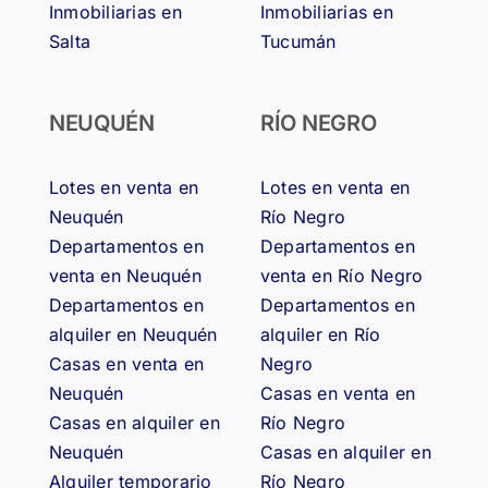
Inmobiliarias en
Inmobiliarias en
Salta
Tucumán
NEUQUÉN
RÍO NEGRO
Lotes en venta en
Lotes en venta en
Neuquén
Río Negro
Departamentos en
Departamentos en
venta en Neuquén
venta en Río Negro
Departamentos en
Departamentos en
alquiler en Neuquén
alquiler en Río
Casas en venta en
Negro
Neuquén
Casas en venta en
Casas en alquiler en
Río Negro
Neuquén
Casas en alquiler en
Alquiler temporario
Río Negro