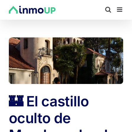
Saltar
al
contenido
🏰 El castillo
oculto de