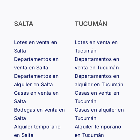
SALTA
TUCUMÁN
Lotes en venta en
Lotes en venta en
Salta
Tucumán
Departamentos en
Departamentos en
venta en Salta
venta en Tucumán
Departamentos en
Departamentos en
alquiler en Salta
alquiler en Tucumán
Casas en venta en
Casas en venta en
Salta
Tucumán
Bodegas en venta en
Casas en alquiler en
Salta
Tucumán
Alquiler temporario
Alquiler temporario
en Salta
en Tucumán