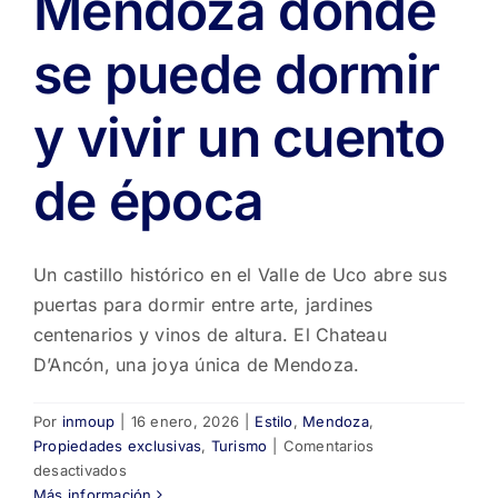
Mendoza donde
se puede dormir
y vivir un cuento
de época
Un castillo histórico en el Valle de Uco abre sus
puertas para dormir entre arte, jardines
centenarios y vinos de altura. El Chateau
D’Ancón, una joya única de Mendoza.
Por
inmoup
|
16 enero, 2026
|
Estilo
,
Mendoza
,
Propiedades exclusivas
,
Turismo
|
Comentarios
en
desactivados
🏰
Más información