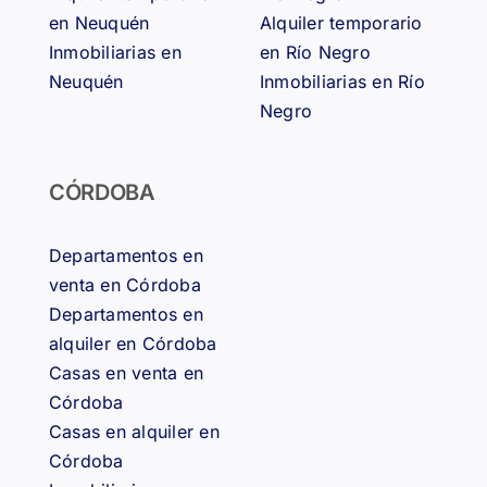
en Neuquén
Alquiler temporario
Inmobiliarias en
en Río Negro
Neuquén
Inmobiliarias en Río
Negro
CÓRDOBA
Departamentos en
venta en Córdoba
Departamentos en
alquiler en Córdoba
Casas en venta en
Córdoba
Casas en alquiler en
Córdoba