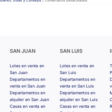
uileres
,
Guías y Consejos
|
Comentarios desactivados
📆
Nueva
tendencia
inmobiliaria:
contratos
de
alquiler
de
18
SAN JUAN
SAN LUIS
meses
ganan
Lotes en venta en
Lotes en venta en
terreno
en
San Juan
San Luis
Argentina
Departamentos en
Departamentos en
D
y
venta en San Juan
venta en San Luis
v
el
Departamentos en
Departamentos en
M
mundo
alquiler en San Juan
alquiler en San Luis
Casas en venta en
Casas en venta en
R