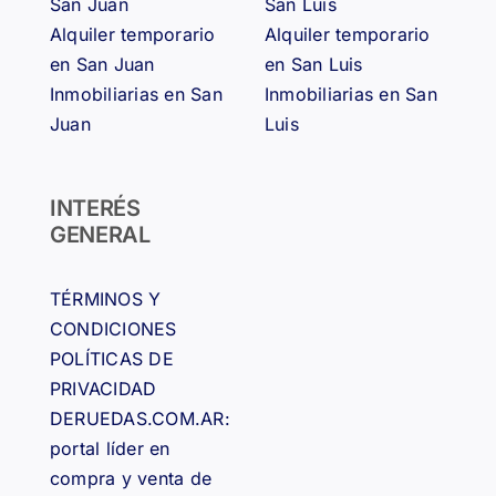
San Juan
San Luis
Alquiler temporario
Alquiler temporario
en San Juan
en San Luis
Inmobiliarias en San
Inmobiliarias en San
Juan
Luis
INTERÉS
GENERAL
TÉRMINOS Y
CONDICIONES
POLÍTICAS DE
PRIVACIDAD
DERUEDAS.COM.AR:
portal líder en
compra y venta de