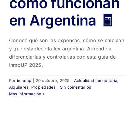
cómo funcionan
en Argentina 🧾
Conocé qué son las expensas, cómo se calculan
y qué establece la ley argentina. Aprendé a
diferenciarlas y controlarlas con esta guía de
InmoUP 2025.
Por
inmoup
|
20 octubre, 2025
|
Actualidad inmobiliaria
,
Alquileres
,
Propiedades
|
Sin comentarios
Más información