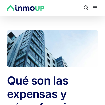
Saltar
al
contenido
Qué son las
expensas y