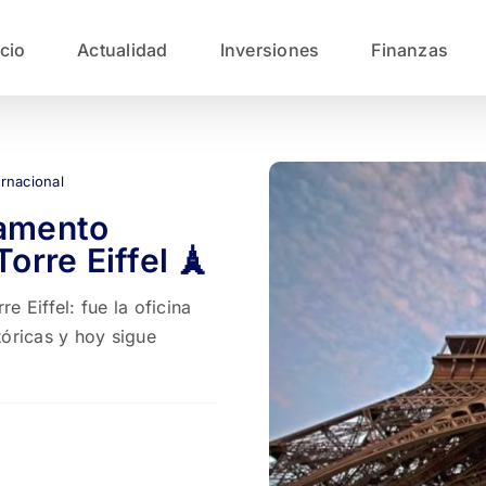
icio
Actualidad
Inversiones
Finanzas
ernacional
tamento
orre Eiffel 🗼
 Eiffel: fue la oficina
stóricas y hoy sigue