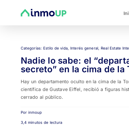
Saltar
al
In
contenido
Categorías:
Estilo de vida
,
Interés general
,
Real Estate Int
Nadie lo sabe: el “depar
secreto” en la cima de la T
Hay un departamento oculto en la cima de la Torre
científica de Gustave Eiffel, recibió a figuras hi
cerrado al público.
Por
inmoup
3,4 minutos de lectura