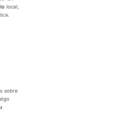
io
local,
ica.
s sobre
algo
u