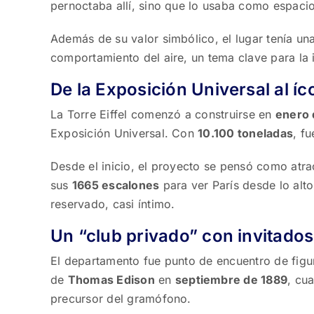
pernoctaba allí, sino que lo usaba como espacio
Además de su valor simbólico, el lugar tenía una l
comportamiento del aire, un tema clave para la i
De la Exposición Universal al í
La Torre Eiffel comenzó a construirse en
enero 
Exposición Universal. Con
10.100 toneladas
, f
Desde el inicio, el proyecto se pensó como atr
sus
1665 escalones
para ver París desde lo alto
reservado, casi íntimo.
Un “club privado” con invitados
El departamento fue punto de encuentro de figur
de
Thomas Edison
en
septiembre de 1889
, cu
precursor del gramófono.