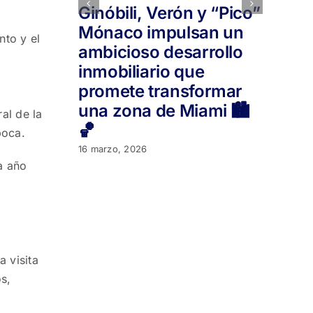
Ginóbili, Verón y “Pico”
U
Mónaco impulsan un
c
nto y el
ambicioso desarrollo
e
inmobiliario que
U
promete transformar
in
una zona de Miami 🏙️
re
al de la
🏀
11 
poca.
16 marzo, 2026
a año
 visita
s,