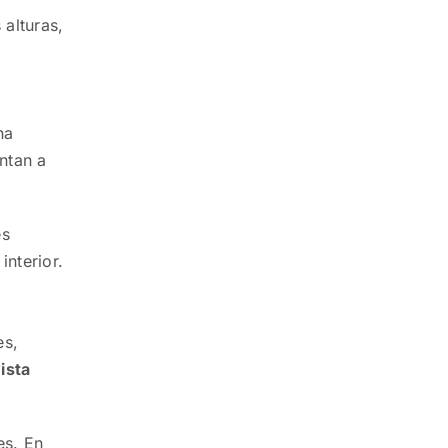
 alturas,
na
ntan a
es
interior.
es,
ista
es. En