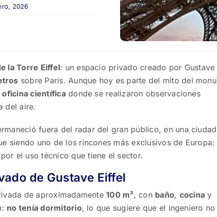
rero, 2026
 la Torre Eiffel
: un espacio privado creado por Gustave 
etros
sobre París. Aunque hoy es parte del mito del mon
 oficina científica
donde se realizaron observaciones
 del aire.
rmaneció fuera del radar del gran público, en una ciuda
gue siendo uno de los rincones más exclusivos de Europa:
or el uso técnico que tiene el sector.
vado de Gustave Eiffel
a privada de aproximadamente
100 m²
, con
baño
,
cocina
y
n:
no tenía dormitorio
, lo que sugiere que el ingeniero no