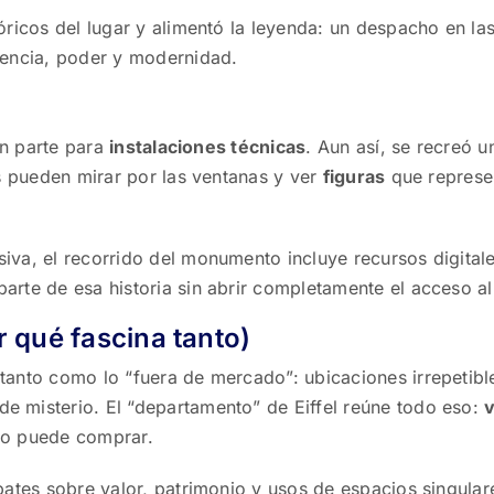
ricos del lugar y alimentó la leyenda: un despacho en las
iencia, poder y modernidad.
?
an parte para
instalaciones técnicas
. Aun así, se recreó u
es pueden mirar por las ventanas y ver
figuras
que represe
iva, el recorrido del monumento incluye recursos digital
rte de esa historia sin abrir completamente el acceso al 
r qué fascina tanto)
tanto como lo “fuera de mercado”: ubicaciones irrepetibl
 misterio. El “departamento” de Eiffel reúne todo eso:
v
ero puede comprar.
bates sobre valor, patrimonio y usos de espacios singular