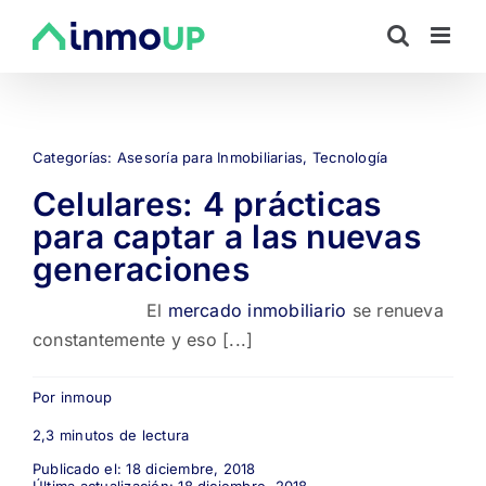
Saltar
al
contenido
Categorías:
Asesoría para Inmobiliarias
,
Tecnología
Celulares: 4 prácticas
para captar a las nuevas
generaciones
El
mercado inmobiliario
se renueva
constantemente y eso [...]
Por
inmoup
2,3 minutos de lectura
Publicado el: 18 diciembre, 2018